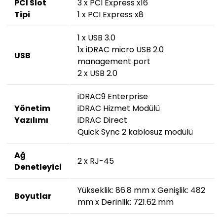
PCI Slot
3 x PCI Express x16
Tipi
1 x PCI Express x8
1 x USB 3.0
1x iDRAC micro USB 2.0
USB
management port
2 x USB 2.0
iDRAC9 Enterprise
Yönetim
iDRAC Hizmet Modülü
Yazılımı
iDRAC Direct
Quick Sync 2 kablosuz modülü
Ağ
2 x RJ-45
Denetleyici
Yükseklik: 86.8 mm x Genişlik: 482
Boyutlar
mm x Derinlik: 721.62 mm