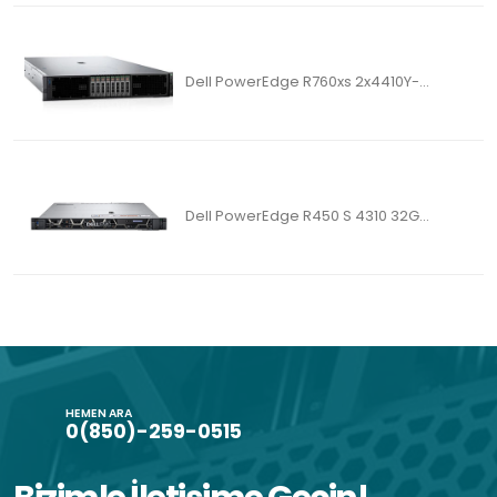
Dell PowerEdge R760xs 2x4410Y-...
Dell PowerEdge R450 S 4310 32G...
HEMEN ARA
0(850)-259-0515