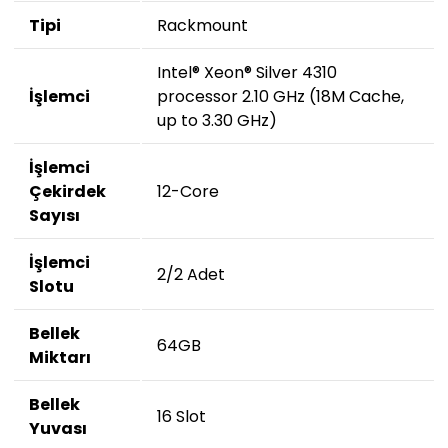
Tipi
Rackmount
Intel® Xeon® Silver 4310
İşlemci
processor 2.10 GHz (18M Cache,
up to 3.30 GHz)
İşlemci
Çekirdek
12-Core
Sayısı
İşlemci
2/2 Adet
Slotu
Bellek
64GB
Miktarı
Bellek
16 Slot
Yuvası