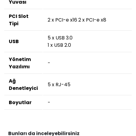
Yuvası
PCI Slot
2 x PCI-e x16 2 x PCI-e x8
Tipi
5 x USB 3.0
USB
1 x USB 2.0
Yönetim
-
Yazılımı
Ağ
5 x RJ-45
Denetleyici
Boyutlar
-
Bunları da inceleyebilirsiniz