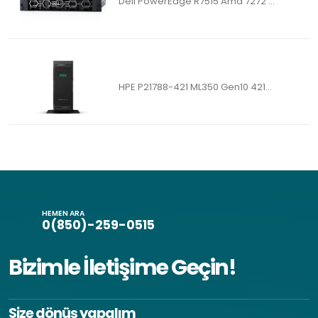
Dell PowerEdge R7515 Amd 7272 ...
HPE P21788-421 ML350 Gen10 421...
HEMEN ARA
0(850)-259-0515
Bizimle İletişime Geçin!
Size dönüş yapalım